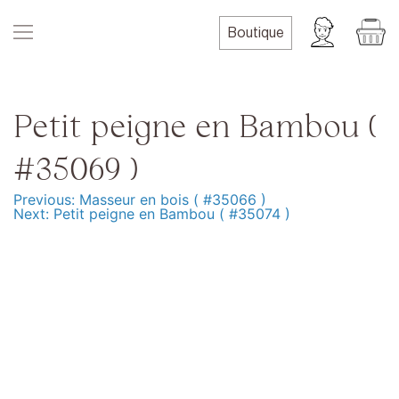
Skip
to
Boutique
content
Petit peigne en Bambou (
#35069 )
Previous:
Masseur en bois ( #35066 )
Navigation
Next:
Petit peigne en Bambou ( #35074 )
de
l’article
Produits
Formation