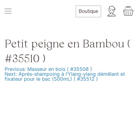
Skip
to
Boutique
content
Petit peigne en Bambou (
#35510 )
Previous:
Masseur en bois ( #35508 )
Navigation
Next:
Après-shampoing à l’Ylang-ylang démêlant et
fixateur pour le bac (500mL) ( #35512 )
de
l’article
Produits
Formation