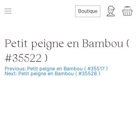
Skip
to
Boutique
content
Petit peigne en Bambou (
#35522 )
Previous:
Petit peigne en Bambou ( #35517 )
Navigation
Next:
Petit peigne en Bambou ( #35528 )
de
l’article
Produits
Formation