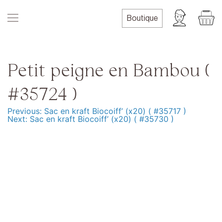
Skip
to
Boutique
content
Petit peigne en Bambou (
#35724 )
Previous:
Sac en kraft Biocoiff’ (x20) ( #35717 )
Navigation
Next:
Sac en kraft Biocoiff’ (x20) ( #35730 )
de
l’article
Produits
Formation