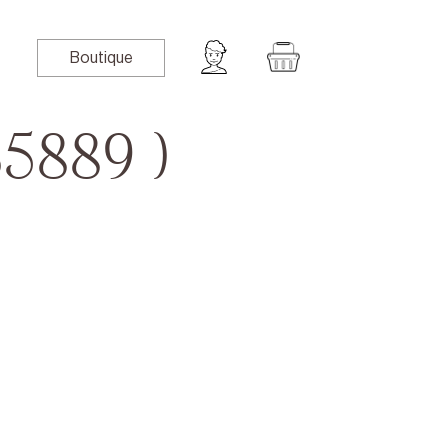
Boutique
5889 )
book