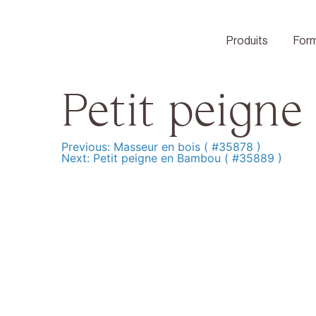
Skip
to
content
Produits
Form
Petit peigne
Previous:
Masseur en bois ( #35878 )
Navigation
Next:
Petit peigne en Bambou ( #35889 )
de
l’article
Produits