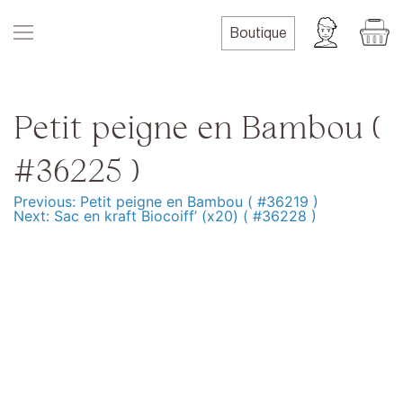
Skip
to
Boutique
content
Petit peigne en Bambou (
#36225 )
Previous:
Petit peigne en Bambou ( #36219 )
Navigation
Next:
Sac en kraft Biocoiff’ (x20) ( #36228 )
de
l’article
Produits
Formation