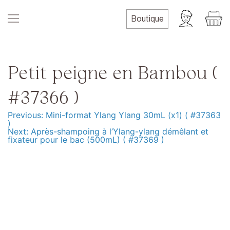
Skip
to
Boutique
content
Petit peigne en Bambou (
#37366 )
Previous:
Mini-format Ylang Ylang 30mL (x1) ( #37363
Navigation
)
Next:
Après-shampoing à l’Ylang-ylang démêlant et
de
fixateur pour le bac (500mL) ( #37369 )
l’article
Produits