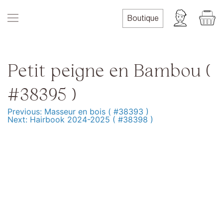
Skip
to
Boutique
content
Petit peigne en Bambou (
#38395 )
Previous:
Masseur en bois ( #38393 )
Navigation
Next:
Hairbook 2024-2025 ( #38398 )
de
l’article
Produits
Formation