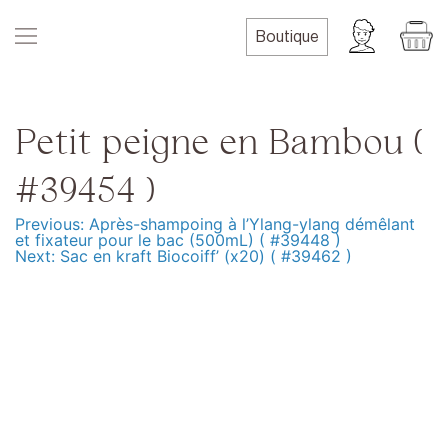
Skip
to
Boutique
content
Petit peigne en Bambou (
#39454 )
Previous:
Après-shampoing à l’Ylang-ylang démêlant
Navigation
et fixateur pour le bac (500mL) ( #39448 )
Next:
Sac en kraft Biocoiff’ (x20) ( #39462 )
de
l’article
Produits
Formation