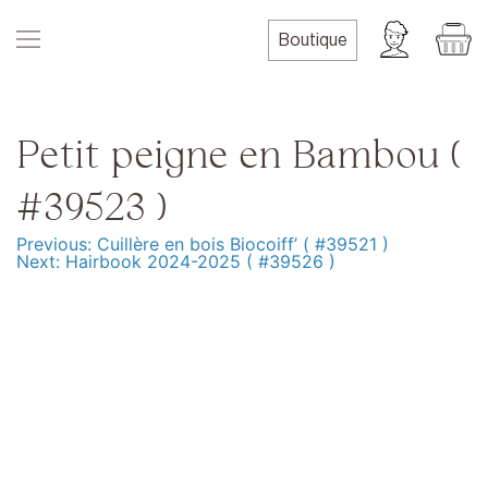
Skip
to
Boutique
content
Petit peigne en Bambou (
#39523 )
Previous:
Cuillère en bois Biocoiff’ ( #39521 )
Navigation
Next:
Hairbook 2024-2025 ( #39526 )
de
l’article
Produits
Formation