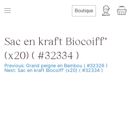
Skip
to
Boutique
content
Sac en kraft Biocoiff’
(x20) ( #32334 )
Previous:
Grand peigne en Bambou ( #32326 )
Navigation
Next:
Sac en kraft Biocoiff’ (x20) ( #32334 )
de
l’article
Produits
Formation