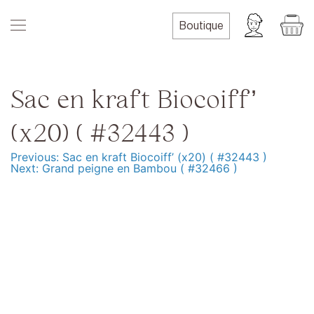
Skip
to
Boutique
content
Sac en kraft Biocoiff’
(x20) ( #32443 )
Previous:
Sac en kraft Biocoiff’ (x20) ( #32443 )
Navigation
Next:
Grand peigne en Bambou ( #32466 )
de
l’article
Produits
Formation