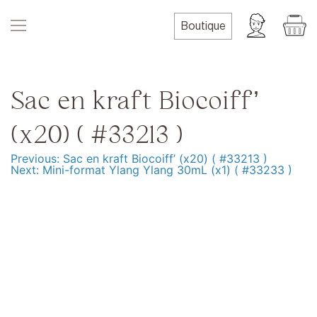
Skip
to
Boutique
content
Sac en kraft Biocoiff’
(x20) ( #33213 )
Previous:
Sac en kraft Biocoiff’ (x20) ( #33213 )
Navigation
Next:
Mini-format Ylang Ylang 30mL (x1) ( #33233 )
de
l’article
Produits
Formation