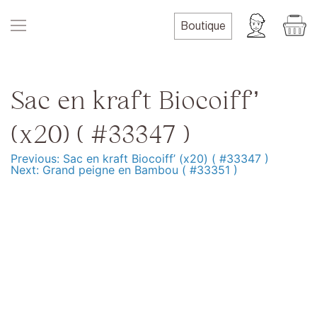
Skip
to
Boutique
content
Sac en kraft Biocoiff’
(x20) ( #33347 )
Previous:
Sac en kraft Biocoiff’ (x20) ( #33347 )
Navigation
Next:
Grand peigne en Bambou ( #33351 )
de
l’article
Produits
Formation