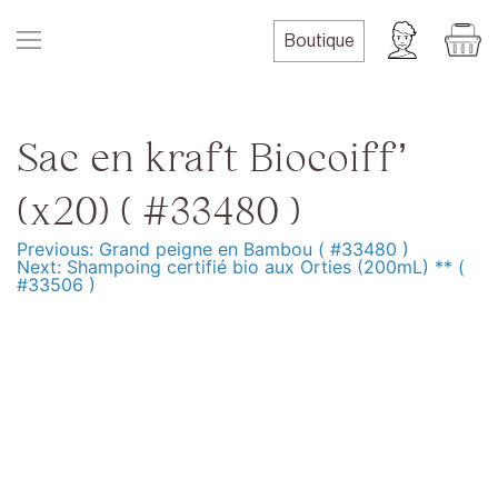
Skip
to
Boutique
content
Sac en kraft Biocoiff’
(x20) ( #33480 )
Previous:
Grand peigne en Bambou ( #33480 )
Navigation
Next:
Shampoing certifié bio aux Orties (200mL) ** (
#33506 )
de
l’article
Produits
Formation