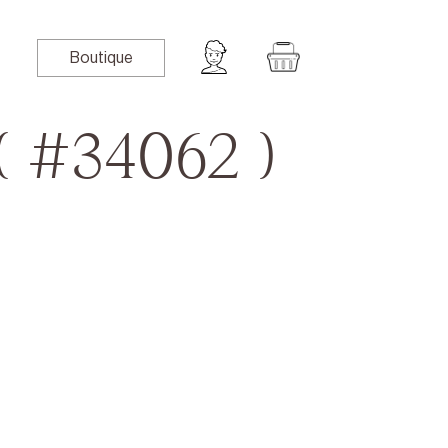
Boutique
( #34062 )
book