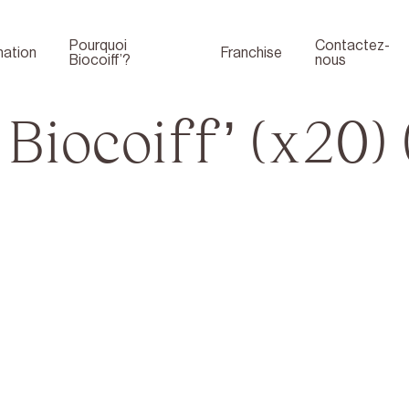
Pourquoi
Contactez-
ation
Franchise
Biocoiff’?
nous
 Biocoiff’ (x20) 
Boutique
Face