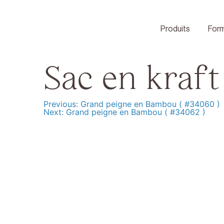
Skip
to
content
Produits
Form
Sac en kraft
Previous:
Grand peigne en Bambou ( #34060 )
Navigation
Next:
Grand peigne en Bambou ( #34062 )
de
l’article
Produits