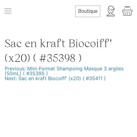
Skip
to
Boutique
content
Sac en kraft Biocoiff’
(x20) ( #35398 )
Previous:
Mini-Format Shampoing Masque 3 argiles
Navigation
(50mL) ( #35395 )
Next:
Sac en kraft Biocoiff’ (x20) ( #35411 )
de
l’article
Produits
Formation