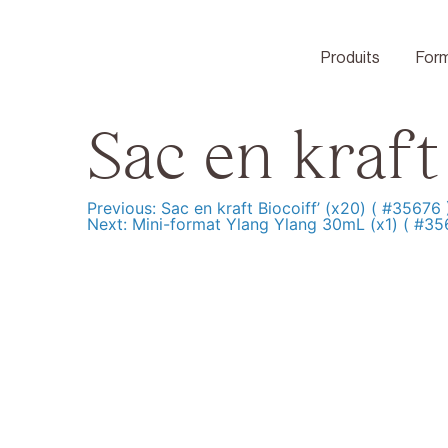
Skip
to
content
Produits
Form
Sac en kraft 
Previous:
Sac en kraft Biocoiff’ (x20) ( #35676 
Navigation
Next:
Mini-format Ylang Ylang 30mL (x1) ( #35
de
l’article
Produits