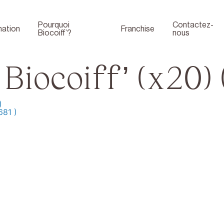
Pourquoi
Contactez-
ation
Franchise
Biocoiff’?
nous
Biocoiff’ (x20) 
)
681 )
Boutique
Face