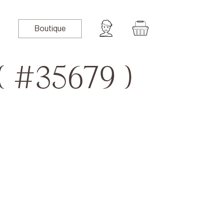
Boutique
( #35679 )
book