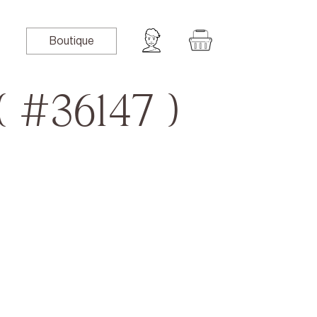
Boutique
( #36147 )
book