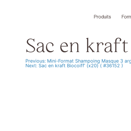
Skip
to
content
Produits
Form
Sac en kraft 
Previous:
Mini-Format Shampoing Masque 3 argi
Navigation
Next:
Sac en kraft Biocoiff’ (x20) ( #36152 )
de
l’article
Produits