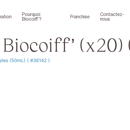
Pourquoi
Contactez-
ation
Franchise
Biocoiff’?
nous
Biocoiff’ (x20) 
les (50mL) ( #36142 )
Boutique
Face