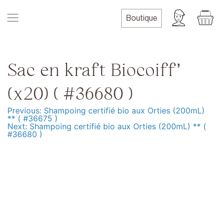
Skip
to
Boutique
content
Sac en kraft Biocoiff’
(x20) ( #36680 )
Previous:
Shampoing certifié bio aux Orties (200mL)
Navigation
** ( #36675 )
Next:
Shampoing certifié bio aux Orties (200mL) ** (
de
#36680 )
l’article
Produits