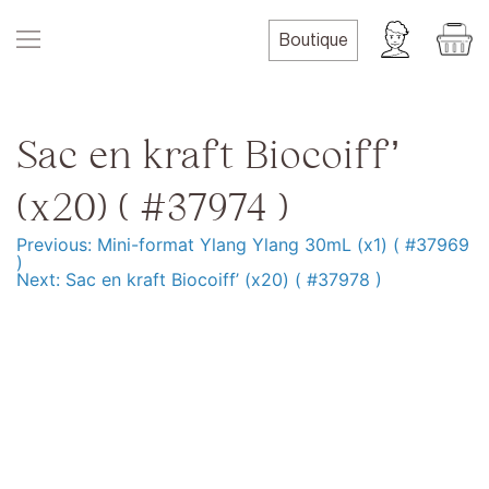
Skip
to
Boutique
content
Sac en kraft Biocoiff’
(x20) ( #37974 )
Previous:
Mini-format Ylang Ylang 30mL (x1) ( #37969
Navigation
)
Next:
Sac en kraft Biocoiff’ (x20) ( #37978 )
de
l’article
Produits
Formation