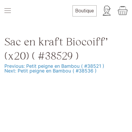
Skip
to
Boutique
content
Sac en kraft Biocoiff’
(x20) ( #38529 )
Previous:
Petit peigne en Bambou ( #38521 )
Navigation
Next:
Petit peigne en Bambou ( #38536 )
de
l’article
Produits
Formation