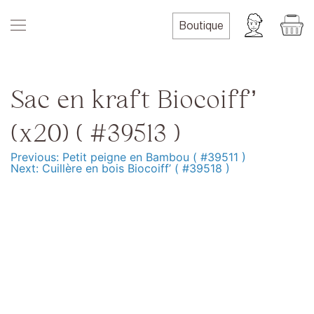
Skip
to
Boutique
content
Sac en kraft Biocoiff’
(x20) ( #39513 )
Previous:
Petit peigne en Bambou ( #39511 )
Navigation
Next:
Cuillère en bois Biocoiff’ ( #39518 )
de
l’article
Produits
Formation