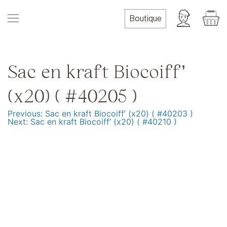
Skip
to
Boutique
content
Sac en kraft Biocoiff’
(x20) ( #40205 )
Previous:
Sac en kraft Biocoiff’ (x20) ( #40203 )
Navigation
Next:
Sac en kraft Biocoiff’ (x20) ( #40210 )
de
l’article
Produits
Formation