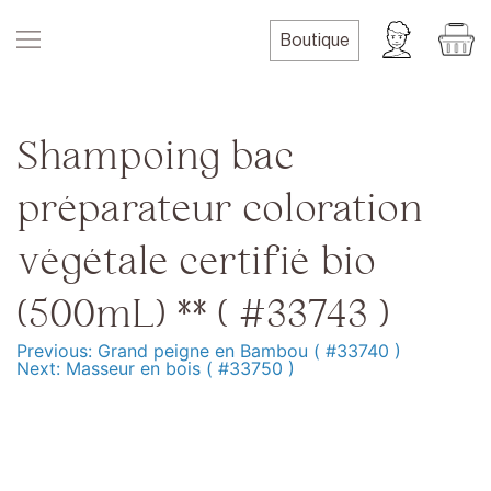
Skip
to
Boutique
content
Shampoing bac
préparateur coloration
végétale certifié bio
(500mL) ** ( #33743 )
Previous:
Grand peigne en Bambou ( #33740 )
Navigation
Next:
Masseur en bois ( #33750 )
de
l’article