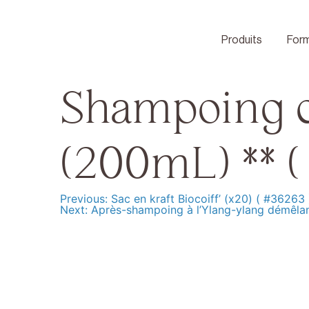
Skip
to
content
Produits
Form
Shampoing ce
(200mL) ** (
Previous:
Sac en kraft Biocoiff’ (x20) ( #36263 
Navigation
Next:
Après-shampoing à l’Ylang-ylang démêlant
de
l’article