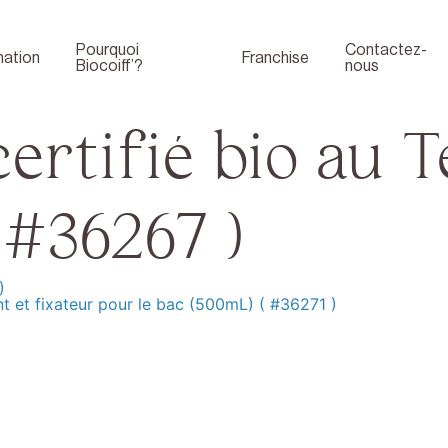
Pourquoi
Contactez-
ation
Franchise
Biocoiff’?
nous
rtifié bio au T
 #36267 )
)
 et fixateur pour le bac (500mL) ( #36271 )