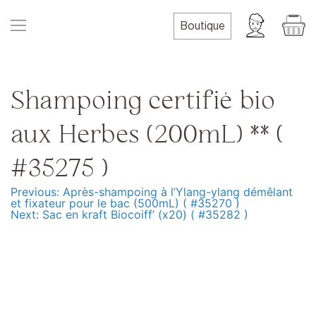
Skip
to
Boutique
content
Shampoing certifié bio
aux Herbes (200mL) ** (
#35275 )
Previous:
Après-shampoing à l’Ylang-ylang démêlant
Navigation
et fixateur pour le bac (500mL) ( #35270 )
Next:
Sac en kraft Biocoiff’ (x20) ( #35282 )
de
l’article