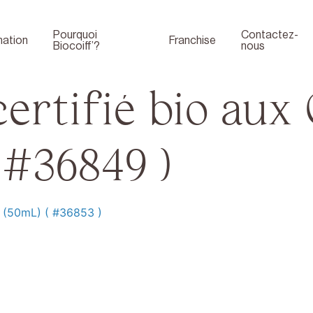
Pourquoi
Contactez-
ation
Franchise
Biocoiff’?
nous
rtifié bio aux 
 #36849 )
 (50mL) ( #36853 )