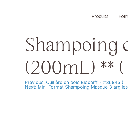
Skip
to
content
Produits
Form
Shampoing ce
(200mL) ** (
Previous:
Cuillère en bois Biocoiff’ ( #36845 )
Navigation
Next:
Mini-Format Shampoing Masque 3 argiles
de
l’article