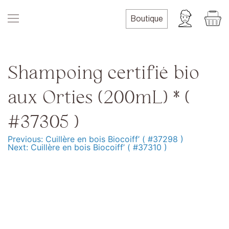
Skip
to
Boutique
content
Shampoing certifié bio
aux Orties (200mL) * (
#37305 )
Previous:
Cuillère en bois Biocoiff’ ( #37298 )
Navigation
Next:
Cuillère en bois Biocoiff’ ( #37310 )
de
l’article
Produits