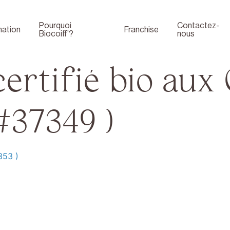
Pourquoi
Contactez-
ation
Franchise
Biocoiff’?
nous
rtifié bio aux 
#37349 )
353 )