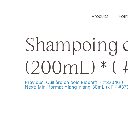
Skip
to
content
Produits
Form
Shampoing ce
(200mL) * ( 
Previous:
Cuillère en bois Biocoiff’ ( #37346 )
Navigation
Next:
Mini-format Ylang Ylang 30mL (x1) ( #37
de
l’article