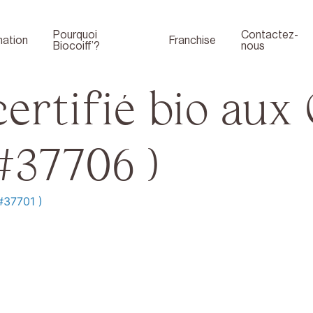
Pourquoi
Contactez-
ation
Franchise
Biocoiff’?
nous
rtifié bio aux 
#37706 )
#37701 )