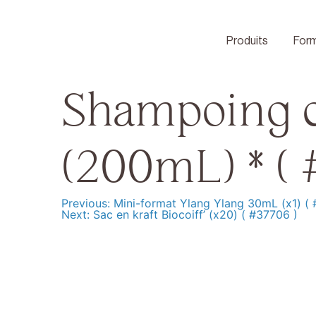
Skip
to
content
Produits
Form
Shampoing ce
(200mL) * ( 
Previous:
Mini-format Ylang Ylang 30mL (x1) ( 
Navigation
Next:
Sac en kraft Biocoiff’ (x20) ( #37706 )
de
l’article