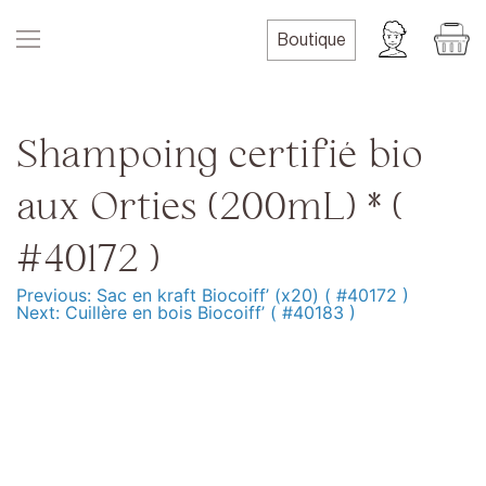
Skip
to
Boutique
content
Shampoing certifié bio
aux Orties (200mL) * (
#40172 )
Previous:
Sac en kraft Biocoiff’ (x20) ( #40172 )
Navigation
Next:
Cuillère en bois Biocoiff’ ( #40183 )
de
l’article
Produits