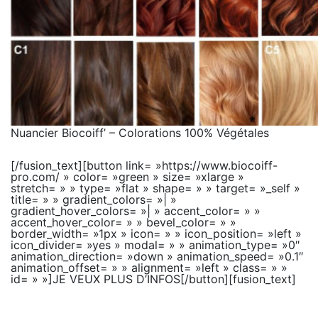
Nuancier Biocoiff’ – Colorations 100% Végétales
[/fusion_text][button link= »https://www.biocoiff-
pro.com/ » color= »green » size= »xlarge »
stretch= » » type= »flat » shape= » » target= »_self »
title= » » gradient_colors= »| »
gradient_hover_colors= »| » accent_color= » »
accent_hover_color= » » bevel_color= » »
border_width= »1px » icon= » » icon_position= »left »
icon_divider= »yes » modal= » » animation_type= »0″
animation_direction= »down » animation_speed= »0.1″
animation_offset= » » alignment= »left » class= » »
id= » »]JE VEUX PLUS D’INFOS[/button][fusion_text]