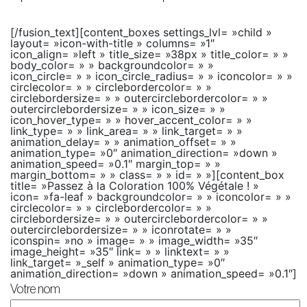
[/fusion_text][content_boxes settings_lvl= »child »
layout= »icon-with-title » columns= »1″
icon_align= »left » title_size= »38px » title_color= » »
body_color= » » backgroundcolor= » »
icon_circle= » » icon_circle_radius= » » iconcolor= » »
circlecolor= » » circlebordercolor= » »
circlebordersize= » » outercirclebordercolor= » »
outercirclebordersize= » » icon_size= » »
icon_hover_type= » » hover_accent_color= » »
link_type= » » link_area= » » link_target= » »
animation_delay= » » animation_offset= » »
animation_type= »0″ animation_direction= »down »
animation_speed= »0.1″ margin_top= » »
margin_bottom= » » class= » » id= » »][content_box
title= »Passez à la Coloration 100% Végétale ! »
icon= »fa-leaf » backgroundcolor= » » iconcolor= » »
circlecolor= » » circlebordercolor= » »
circlebordersize= » » outercirclebordercolor= » »
outercirclebordersize= » » iconrotate= » »
iconspin= »no » image= » » image_width= »35″
image_height= »35″ link= » » linktext= » »
link_target= »_self » animation_type= »0″
animation_direction= »down » animation_speed= »0.1″]
Votre nom