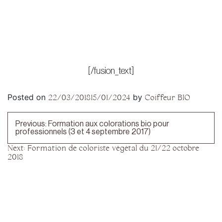
[/fusion_text]
Posted on
by
22/03/2018
15/01/2024
Coiffeur BIO
Navigation
Previous:
Formation aux colorations bio pour
de
professionnels (3 et 4 septembre 2017)
l’article
Next:
Formation de coloriste végétal du 21/22 octobre
2018