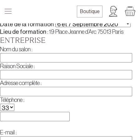
Skip
Bulletin d’inscription de FORMATION
to
Boutique
content
COLORISTE VÉGÉTAL
Date de la formation :
Lieu de formation :
19 Place Jeanne d’Arc 75013 Paris
ENTREPRISE
Nom du salon :
Raison Sociale :
Adresse complète :
Téléphone :
E-mail :