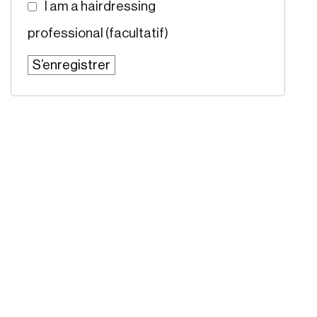
I am a hairdressing
professional
(facultatif)
S’enregistrer
Produits
Formation
Pourquoi Biocoiff’?
Franchise