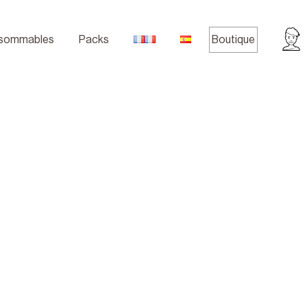
sommables
Packs
Boutique
cheveux secs et fins