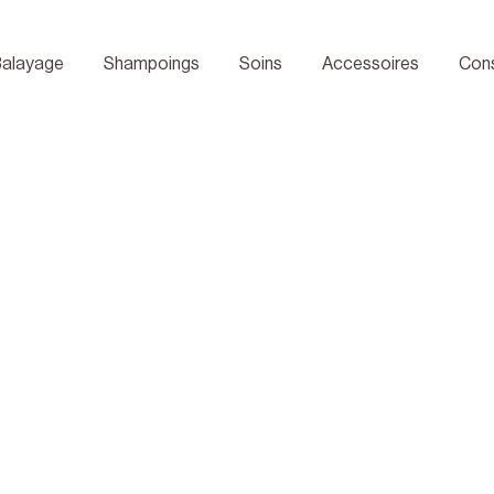
in* (200mL)
Balayage
Shampoings
Soins
Accessoires
Con