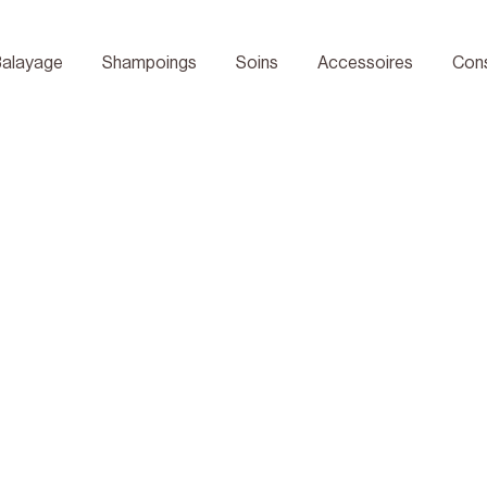
net Chauffant aux graines de lin
Balayage
Shampoings
Soins
Accessoires
Con