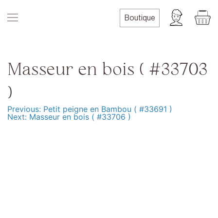
Skip
to
Boutique
content
Masseur en bois ( #33703
)
Previous:
Petit peigne en Bambou ( #33691 )
Navigation
Next:
Masseur en bois ( #33706 )
de
l’article
Produits
Formation