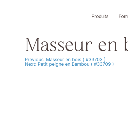
Skip
to
content
Produits
Form
Masseur en b
Previous:
Masseur en bois ( #33703 )
Navigation
Next:
Petit peigne en Bambou ( #33709 )
de
l’article
Produits