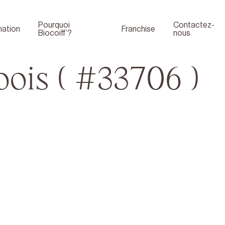
Pourquoi
Contactez-
ation
Franchise
Biocoiff’?
nous
ois ( #33706 )
Boutique
Face