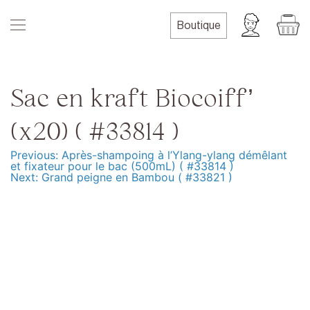
Skip
to
Boutique
content
Sac en kraft Biocoiff’
(x20) ( #33814 )
Previous:
Après-shampoing à l’Ylang-ylang démêlant
Navigation
et fixateur pour le bac (500mL) ( #33814 )
Next:
Grand peigne en Bambou ( #33821 )
de
l’article
Produits
Formation