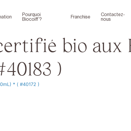
Pourquoi
Contactez-
ation
Franchise
Biocoiff’?
nous
ertifié bio aux
#40183 )
00mL) * ( #40172 )