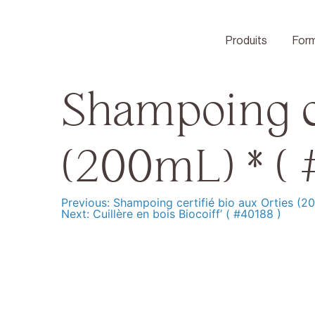
Skip
to
content
Produits
Form
Shampoing c
(200mL) * ( 
Previous:
Shampoing certifié bio aux Orties (2
Navigation
Next:
Cuillère en bois Biocoiff’ ( #40188 )
de
l’article