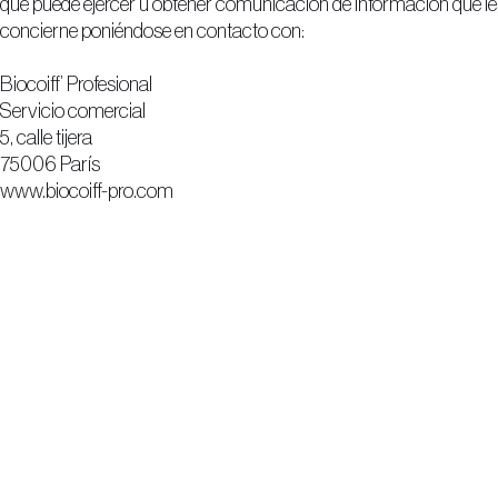
que puede ejercer u obtener comunicación de información que le
concierne poniéndose en contacto con:
Biocoiff’ Profesional
Servicio comercial
5, calle tijera
75006 París
www.biocoiff-pro.com
Produits
Formation
Pourquoi Biocoiff’?
Franchise