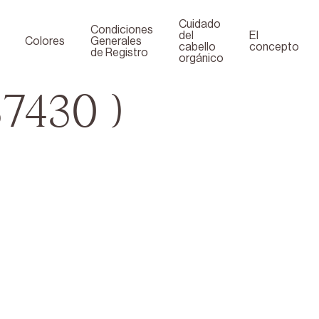
Cuidado
Condiciones
del
El
Colores
Generales
cabello
concepto
de Registro
orgánico
7430 )
book
ube