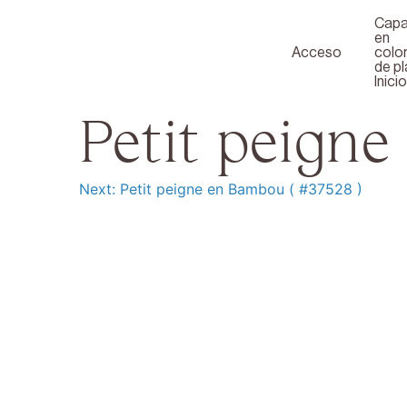
Skip
to
Capa
content
en
Acceso
colo
de pl
Inicio
Petit peigne
Next:
Petit peigne en Bambou ( #37528 )
Navegación
de
entradas
Produits
Formation