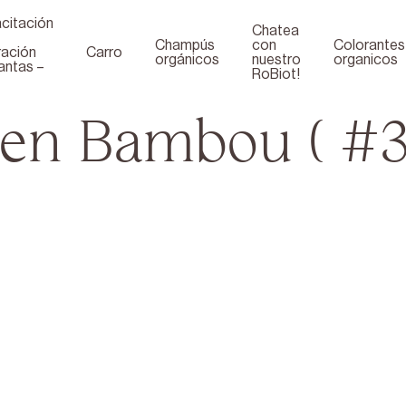
citación
Chatea
Champús
con
Colorantes
ración
Carro
orgánicos
nuestro
organicos
antas –
RoBiot!
 en Bambou ( #3
Boutique
Face
Contactez-nous
YouT